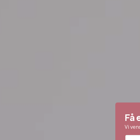
Få 
Vi ven