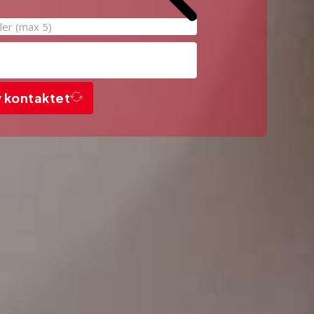
filer (max 5)
v kontaktet