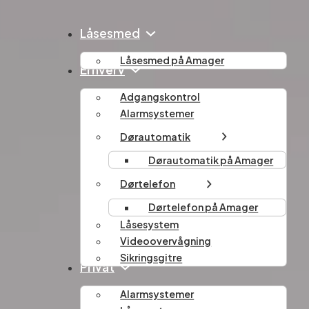
Låsesmed
Låsesmed på Amager
Erhverv
Adgangskontrol
Alarmsystemer
Dørautomatik
Dørautomatik på Amager
Dørtelefon
Dørtelefon på Amager
Låsesystem
Videoovervågning
Sikringsgitre
Privat
Alarmsystemer