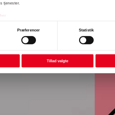
s tjenester.
her
Præferencer
Statistik
Fjer
Tillad valgte