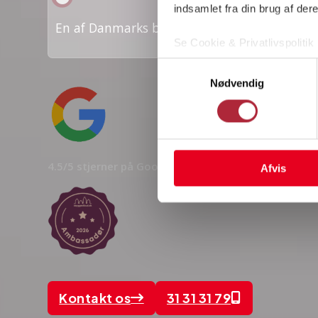
indsamlet fra din brug af dere
En af Danmarks bedst bedømte låsesmede
Se Cookie & Privatlivspolitik
Samtykkevalg
Nødvendig
4.5/5 stjerner på Google
Afvis
Kontakt os
31 31 31 79