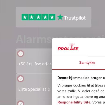
Alarmsystemer til
Samtykke
+50 års låse erfaring i virksomheden
Denne hjemmeside bruger c
Vi bruger cookies til at tilpas
Elite Specialist & ambassadør hos 3byggetil
vores trafik. Vi deler også 
annonceringspartnere og ana
Responsibility Site
. Vores 