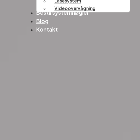
Låsesystem
Videoovervågning
Bestil systemnøgler
Blog
Kontakt