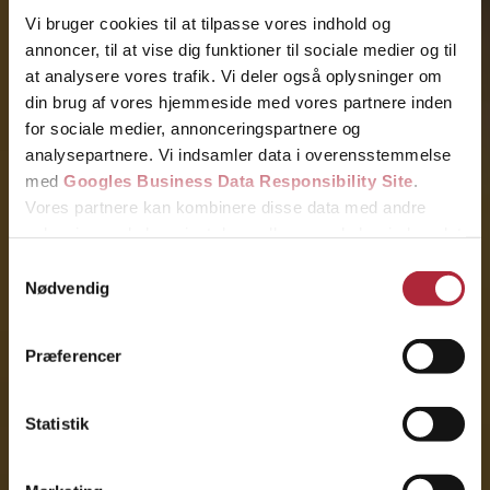
Vi bruger cookies til at tilpasse vores indhold og
annoncer, til at vise dig funktioner til sociale medier og til
at analysere vores trafik. Vi deler også oplysninger om
Kontakt os
din brug af vores hjemmeside med vores partnere inden
for sociale medier, annonceringspartnere og
Klik her
31 31 31 79
analysepartnere. Vi indsamler data i overensstemmelse
med
Googles Business Data Responsibility Site
.
Ring nu
Få et tilbud
Vores partnere kan kombinere disse data med andre
oplysninger, du har givet dem, eller som de har indsamlet
Vi vender tilbage hurtigst muligt.
fra din brug af deres tjenester.
Samtykkevalg
Nødvendig
Se Cookie & Privatlivspolitik
her
Præferencer
Statistik