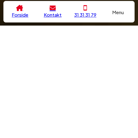
Menu
Forside
Kontakt
31 31 31 79
Bredt udvalg af låse- og
sikkerhedsløsninger
Har du brug for en låsesmed på Vesterbro, der kan
hjælpe dig med alt fra akutte oplåsninger til installation af
sikkerhedssystemer? Hos Prolåse har vi mange års
erfaring inden for låse og sikkerhed, og vi tilbyder
effektive løsninger til både private hjem og virksomheder.
Vi er klar til at hjælpe dig døgnet rundt, så du aldrig står
alene, når uheldet er ude.
Vi tilbyder et bredt udvalg af tjenester, der dækker alle
dine behov for låse og sikkerhed. Vi kan hjælpe dig med alt