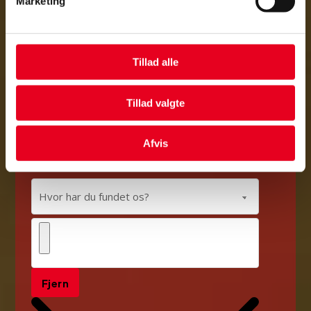
Marketing
Tillad alle
Tillad valgte
Afvis
Fjern