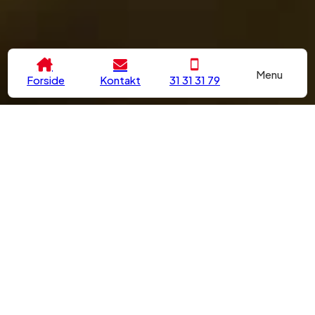
Menu
Forside
Kontakt
31 31 31 79
Døgnservice og hurtige
udrykninger
Har du låst dig ude, eller står du med en lås, der ikke
fungerer som den skal? Hos Prolåse er vi din erfarne
låsesmed i Rødovre, og vi er klar til at hjælpe dig, uanset
om det er dag eller nat. Vi har mange års erfaring med at
åbne låste døre, udskifte låse og installere
sikkerhedsløsninger til både private og erhverv.
Det kan ske for alle – en mistet nøgle eller en smækket