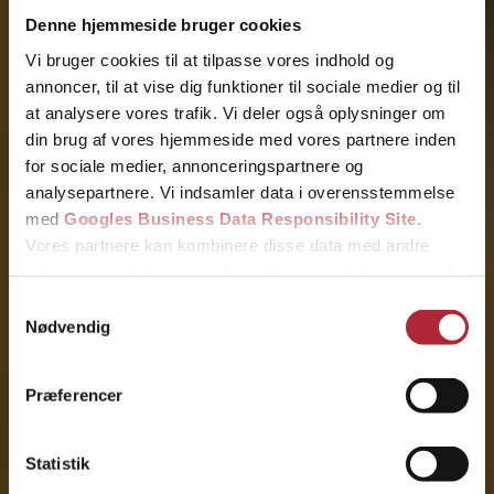
Denne hjemmeside bruger cookies
Vi bruger cookies til at tilpasse vores indhold og
annoncer, til at vise dig funktioner til sociale medier og til
at analysere vores trafik. Vi deler også oplysninger om
Kontakt os
din brug af vores hjemmeside med vores partnere inden
for sociale medier, annonceringspartnere og
Klik her
31 31 31 79
analysepartnere. Vi indsamler data i overensstemmelse
med
Googles Business Data Responsibility Site
.
Ring nu
Få et tilbud
Vores partnere kan kombinere disse data med andre
oplysninger, du har givet dem, eller som de har indsamlet
Vi vender tilbage hurtigst muligt.
fra din brug af deres tjenester.
Samtykkevalg
Nødvendig
Se Cookie & Privatlivspolitik
her
Præferencer
Statistik