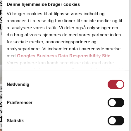
Sikring af boliger
Låst ude eller
Denne hjemmeside bruger cookies
på Amager –
indbrud? Her er din
Vi bruger cookies til at tilpasse vores indhold og
Guide fra din
tjekliste, før du
annoncer, til at vise dig funktioner til sociale medier og til
lokale ekspert
ringer til en akut
at analysere vores trafik. Vi deler også oplysninger om
låsesmed
18. marts 2026
din brug af vores hjemmeside med vores partnere inden
18. marts 2026
for sociale medier, annonceringspartnere og
analysepartnere. Vi indsamler data i overensstemmelse
med
Googles Business Data Responsibility Site
.
Vores partnere kan kombinere disse data med andre
oplysninger, du har givet dem, eller som de har indsamlet
fra din brug af deres tjenester.
Samtykkevalg
Nødvendig
Hvad er
Fordele ved
Se Cookie & Privatlivspolitik
her
adgangskontrol,
professionel
og hvorfor har din
montering af
Præferencer
virksomhed brug
Dorma
for det?
dørautomatik
Statistik
18. marts 2026
18. marts 2026