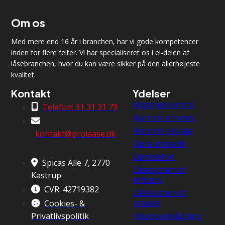
Om os
Med mere end 16 år i branchen, har vi gode kompetencer
inden for flere felter. Vi har specialiseret os i el-delen af
låsebranchen, hvor du kan være sikker på den allerhøjeste
kvalitet.
Kontakt
Ydelser
Adgangskontrol
Telefon: 31 31 31 79
Alarm til erhverv
Alarm til private
kontakt@prolaase.dk
Dørautomatik
Dørtelefon
Spicas Alle 7, 2770
Låsesystem til
Kastrup
erhverv
CVR: 42719382
Låsesystem til
private
Cookies- &
Privatlivspolitik
Videoovervågning