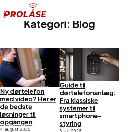
Spring til hovedindhold
Spring til sidefod
Kategori:
Blog
Guide til
Ny dørtelefon
dørtelefonanlæg:
med video? Her er
Fra klassiske
de bedste
systemer til
løsninger til
smartphone-
opgangen
styring
4. august 2026
3. juli 2026